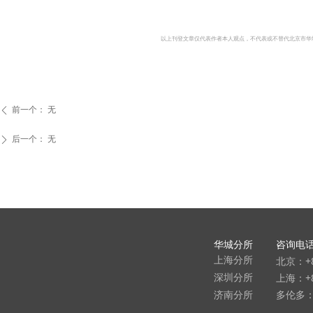
以上刊登文章仅代表作者本人观点，不代表或不替代北京市华
前一个：
无
ꄴ
后一个：
无
ꄲ
华城分所
咨询电
北京：+8
上海分所
上海：+86
深圳分所
多伦多：9
济南分所