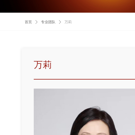
首页
ꄲ
专业团队
ꄲ
万莉
万莉