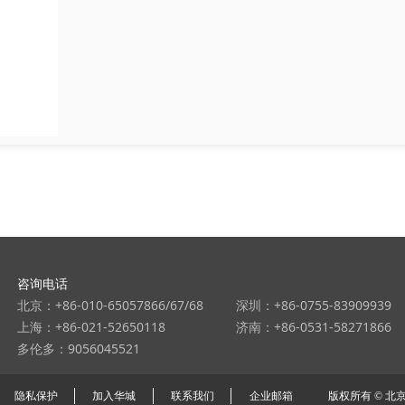
咨询电话
北京：+86-010-65057866/67/68
深圳：+86-0755-83909939
上海：+86-021-52650118
济南：+86-0531-58271866
多伦多：9056045521
隐私保护
加入华城
联系我们
企业邮箱
版权所有 ©
北