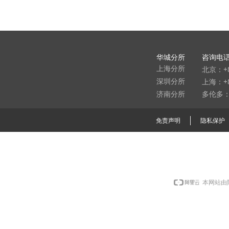
华城分所
咨询电
北京：+8
上海分所
上海：+86
深圳分所
多伦多：9
济南分所
免责声明
隐私保护
本网站由