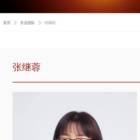
首页
ꄲ
专业团队
ꄲ
张继蓉
张继蓉