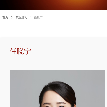
首页
ꄲ
专业团队
ꄲ
任晓宁
任晓宁